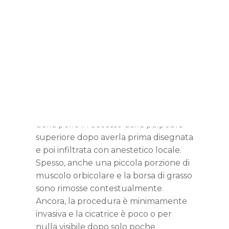
permette il ringiovanimento della
regione palpebrale.
Si divide in superiore ed inferiore.
La superiore è indicata quando nella
palpebra è presente tanta pelle che
appesantisce l’occhio e gli da’ un
aspetto stanco ed invecchiato. Infatti,
la procedura consiste nella rimozione
della pelle in eccesso dalla palpebra
superiore dopo averla prima disegnata
e poi infiltrata con anestetico locale.
Spesso, anche una piccola porzione di
muscolo orbicolare e la borsa di grasso
sono rimosse contestualmente.
Ancora, la procedura è minimamente
invasiva e la cicatrice è poco o per
nulla visibile dopo solo poche