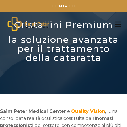
CONTATTI
Cristallini Premium
la soluzione avanzata
per il trattamento
della cataratta
Saint Peter Medical Center
e
Quality Vision
,
una
consolidata realtà oculistica costituita da
rinomati
professionisti
del settore, con competenze ai più alti