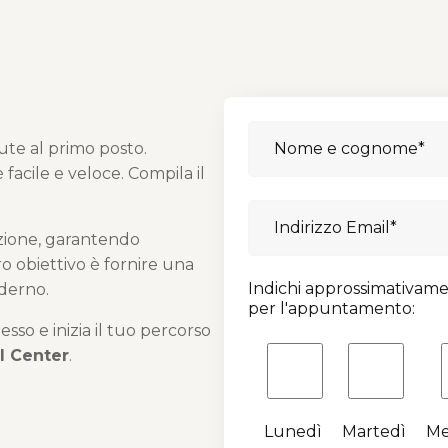
o
ute al primo posto.
facile e veloce. Compila il
zione, garantendo
o obiettivo è fornire una
Indichi approssimativame
derno.
per l'appuntamento:
so e inizia il tuo percorso
l Center
.
Lunedì
Martedì
Me