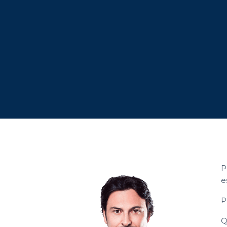
P
e
P
Q