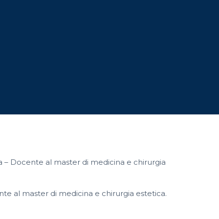
ata – Docente al master di medicina e chirurgia
nte al master di medicina e chirurgia estetica.