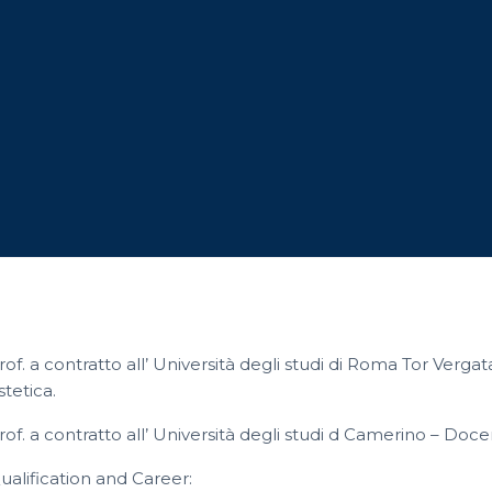
rof. a contratto all’ Università degli studi di Roma Tor Verg
stetica.
rof. a contratto all’ Università degli studi d Camerino – Doce
ualification and Career: