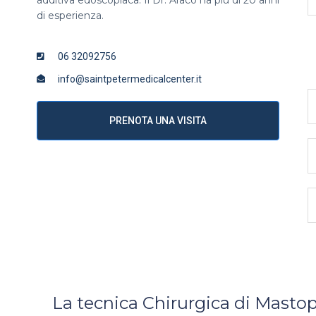
additiva edoscopiaca. Il Dr. Araco ha più di 20 anni
di esperienza.
06 32092756
info@saintpetermedicalcenter.it
PRENOTA UNA VISITA
La tecnica Chirurgica di Mastop