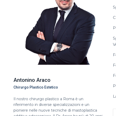
S
C
P
S
V
F
F
F
Antonino Araco
P
Chirurgo Plastico Estetico
L
Il nostro chirurgo plastico a Roma è un
riferimento in diverse specializzazioni e un
pioniere nelle nuove tecniche di mastoplastica