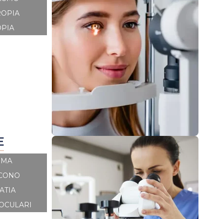
ROPIA
PIA
E
OMA
CONO
ATIA
 OCULARI