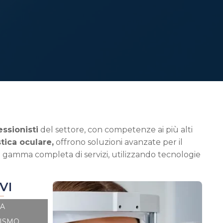
essionisti
del settore, con competenze ai più alti
ica oculare,
offrono soluzioni avanzate per il
una gamma completa di servizi, utilizzando tecnologie
VI
A
TISMO