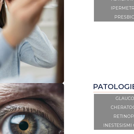
IPERMET
PRESBIO
PATOLOGI
GLAUC
CHERATO
RETINOP
INESTESISMI