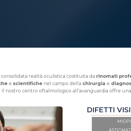
onsolidata realtà oculistica costituita da
rinomati prof
che
e
scientifiche
nel campo della
chirurgia
e
diagnost
ari. Il nostro centro oftalmologico all’avanguardia offre 
DIFETTI VISI
MIOPI
ASTIGMA