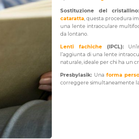
Sostituzione del cristallino
cataratta
, questa procedura imp
una lente intraoculare multifoc
da lontano.
Lenti fachiche
(IPCL):
Un’in
l’aggiunta di una lente intraocul
naturale, ideale per chi ha un cr
Presbylasik:
Una
forma perso
correggere simultaneamente la v