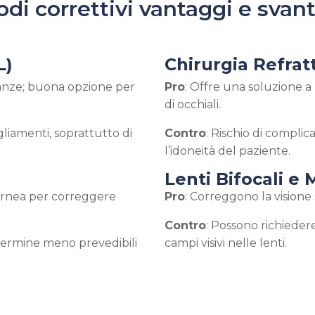
di correttivi vantaggi e svan
L)
Chirurgia Refrat
stanze; buona opzione per
Pro
: Offre una soluzione a
di occhiali.
agliamenti, soprattutto di
Contro
: Rischio di complicaz
l’idoneità del paziente.
Lenti Bifocali e 
cornea per correggere
Pro
: Correggono la visione
Contro
: Possono richieder
o termine meno prevedibili
campi visivi nelle lenti.